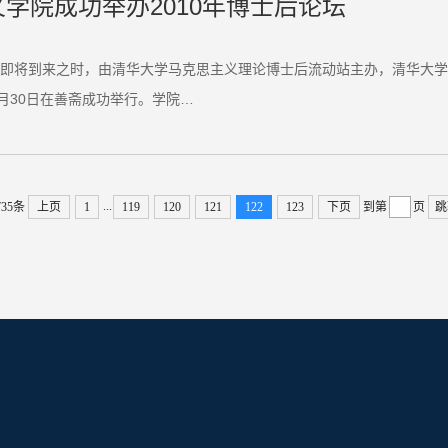
学院成功举办2010年博士后论坛
即将到来之时，由清华大学马克思主义理论博士后流动站主办，清华大学
12月30日在善斋成功举行。学院…
...
35条
上页
1
119
120
121
122
123
下页
到第
页
跳