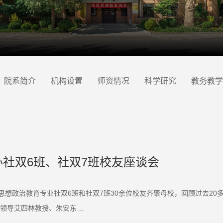
院系简介
机构设置
师资情况
科学研究
教务教学
社双6班、社双7班校友座谈会
与思想政治教育专业社双6班和社双7班30余位校友齐聚母校，回顾过去2
领导艾四林教授、朱安东…