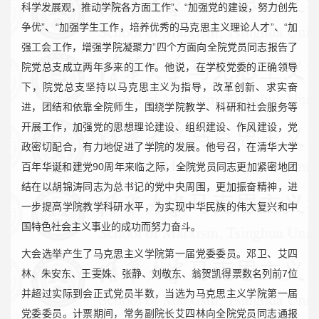
科学发展观，推动学院各方面工作”、“加强党的建设，努力创先
争优”、“加强学生工作，培养优秀的马克思主义理论人才”、“加
强工会工作，增强学院凝聚力”四个方面向全院党员同志报告了
院党总支成立两年多来的工作。他说，在学校党委的正确领导
下，院党总支坚持以马克思主义为指导，改革创新、求实奋
进，团结和依靠全院师生，围绕学院教学、科研和社会服务等
开展工作，加强党的思想理论建设、组织建设、作风建设，党
政密切配合，有力地促进了学院的发展。他号召，在清华大学
百年华诞和建党90周年来临之际，全院党员同志更加紧密地团
结在以胡锦涛同志为总书记的党中央周围，更加振奋精神，进
一步提高学院教学科研水平，为实现中华民族的伟大复兴和中
国特色社会主义事业的成功而努力奋斗。
大会选举产生了马克思主义学院第一届党委委员。邓卫、艾四
林、朱安东、王雯姝、张静、刘敬东、翁贺凯得票数名列前7位
并超过实际到会正式党员半数，当选为马克思主义学院第一届
党委委员。计票期间，常务副院长艾四林向全院党员同志通报