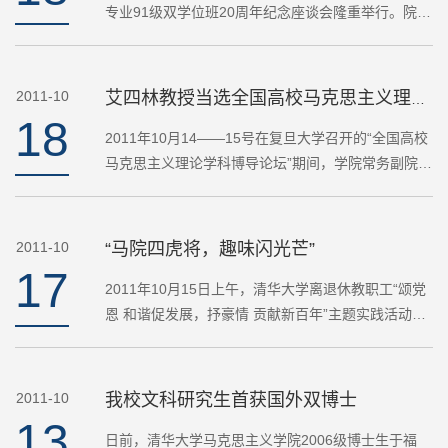
专业91级双学位班20周年纪念座谈会隆重举行。院党
委副书记王雯姝教授代表学院参加会议并讲话。 王雯
姝代表学院向各位校友表示了热烈欢迎，并介绍了近
年来清华大学…
2011-10
艾四林教授当选全国高校马克思主义理论学科研究会副会长
18
2011年10月14——15号在复旦大学召开的“全国高校
马克思主义理论学科博导论坛”期间，学院常务副院长
艾四林教授当选为全国高校马克思主义理论学科研究
会副会长，这对清华大学马克思主义理论学科的建设
和发展会起到…
2011-10
“马院四虎将，趣味闪光芒”
17
2011年10月15日上午，清华大学离退休教职工“颂党
恩 和谐促发展，抒豪情 贡献新百年”主题实践活动之
一——趣味运动会，在学校东大操场隆重开幕。 我院
离退休人员——林泰、宋秦年、朱良元、孙海燕四位
老师参加了…
2011-10
我校文科研究生首获国外双博士
13
日前，清华大学马克思主义学院2006级博士生于福