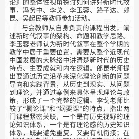
论》的整体性视角探讨如何讲好新时代故
事，冯务中、李戈、李玉蓉、路子达、郎
昆、吴起民等教师参加活动。
与会教师从自身负责的课程出发，阐
述新时代叙事的架构、命题和教学思路。
李玉蓉老师认为新时代叙事在整个学期的
教学中居于重要位置，需要从整个近现代
中国发展的大脉络中讲清楚新时代的历史
特点、主要成就和内在逻辑。郎昆老师提
出要通过历史沿革来深化理论创新的问题
导向和实践背景，从历史到现实、从问题
到理论，并通过案例来具体呈现理论与政
策，形成了一个完整的逻辑。李戈老师比
较了“概论课”和“纲要课”的特点，指出两
门课程紧密关联，一个是有历史视野的理
论知识体系，一个是有理论感的历史知识
体系，既要避免重复，又要有机衔接；在